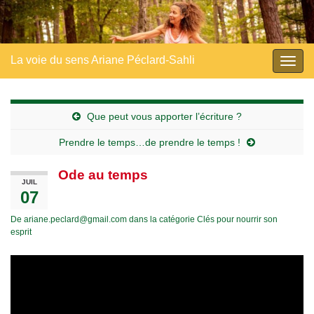
La voie du sens Ariane Péclard-Sahli
Togg
navig
Que peut vous apporter l’écriture ?
Prendre le temps…de prendre le temps !
Ode au temps
JUIL
07
De
ariane.peclard@gmail.com
dans la catégorie
Clés pour nourrir son
esprit