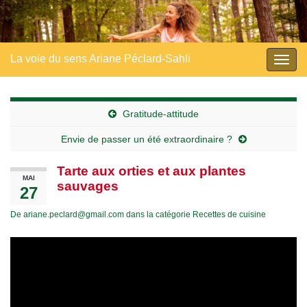
La voie du sens Ariane Péclard-Sahli
Togg
navig
Gratitude-attitude
Envie de passer un été extraordinaire ?
Tarte aux orties et aux plantes
MAI
sauvages
27
De
ariane.peclard@gmail.com
dans la catégorie
Recettes de cuisine