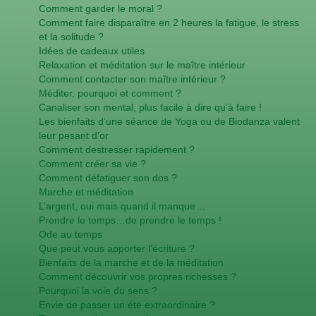
Comment garder le moral ?
Comment faire disparaître en 2 heures la fatigue, le stress
et la solitude ?
Idées de cadeaux utiles
Relaxation et méditation sur le maître intérieur
Comment contacter son maître intérieur ?
Méditer, pourquoi et comment ?
Canaliser son mental, plus facile à dire qu’à faire !
Les bienfaits d’une séance de Yoga ou de Biodanza valent
leur pesant d’or
Comment destresser rapidement ?
Comment créer sa vie ?
Comment défatiguer son dos ?
Marche et méditation
L’argent, oui mais quand il manque…
Prendre le temps…de prendre le temps !
Ode au temps
Que peut vous apporter l’écriture ?
Bienfaits de la marche et de la méditation
Comment découvrir vos propres richesses ?
Pourquoi la voie du sens ?
Envie de passer un été extraordinaire ?